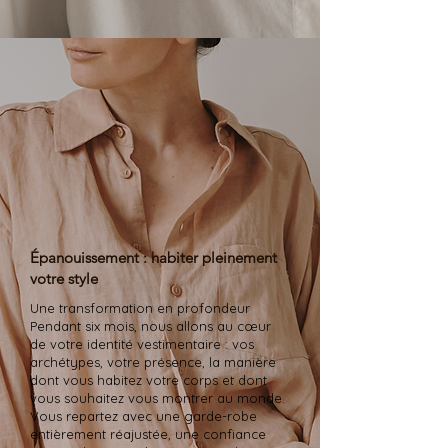
Épanouissement : habiter pleinement
votre style
Une transformation en profondeur
Pendant six mois, nous allons au cœur
de votre identité vestimentaire : vos
archétypes, votre présence, la manière
dont vous habitez votre corps et dont
vous souhaitez vous montrer au monde.
Vous repartez avec une garde-robe
entièrement réajustée, une confiance