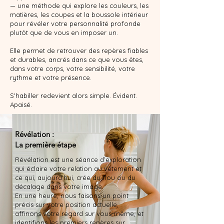
— une méthode qui explore les couleurs, les
matières, les coupes et la boussole intérieur
pour révéler votre personnalité profonde
plutôt que de vous en imposer un.
Elle permet de retrouver des repères fiables
et durables, ancrés dans ce que vous êtes,
dans votre corps, votre sensibilité, votre
rythme et votre présence.
S'habiller redevient alors simple. Évident.
Apaisé.
Révélation :
La première étape
Révélation est une séance d’exploration
qui éclaire votre relation au vêtement et
ce qui, aujourd’hui, crée du flou ou du
décalage dans votre image.
En une heure, nous faisons un point
précis sur votre position actuelle,
affinons votre regard sur vous-même, et
identifions les premiers repères sur