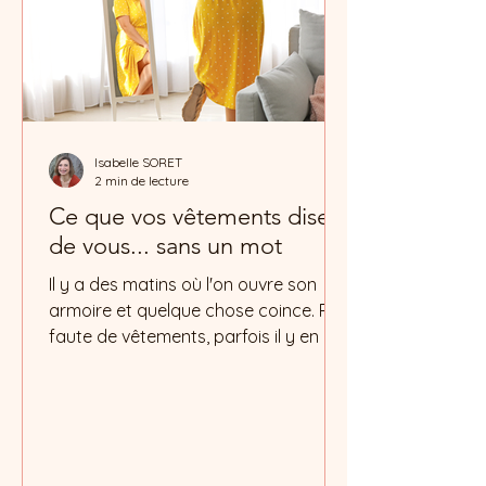
Isabelle SORET
2 min de lecture
Ce que vos vêtements disent
de vous... sans un mot
Il y a des matins où l'on ouvre son
armoire et quelque chose coince. Pas
faute de vêtements, parfois il y en a
même beaucoup. Mais rien ne semble
juste. Ni vraiment confortable, ni
vraiment fidèle à celle qu'on est
devenue. Ce moment d'hésitation
devant la penderie n'est pas anodin. Il