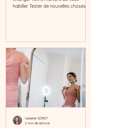
habiller. Tester de nouvelles choses,
suivre des conseils, vous inspirer de
ce que vous voyez autour de vous…
Sur le moment, cela semble
fonctionner. Puis le doute revient.
Vous hésitez à nouveau devant votre
dressing...le problème ne vient
probablement pas de votre goût,
mais de...
Isabelle SORET
2 min de lecture