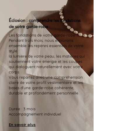
Éclosion : comprendre les fondations
de votre garde-robe
Les fondations de votre garde-robe
Pendant trois mois, nous explorons
ensemble les repères essentiels de votre
style :
la lumière de votre peau, les matières qui
soutiennent votre énergie et les coupes
qui dialoguent naturellement avec votre
corps.
Vous repartez avec une compréhension
claire de votre profil vestimentaire et les
bases d’une garde-robe cohérente,
durable et profondément personnelle.
Durée : 3 mois
Accompagnement individuel
En savoir plus