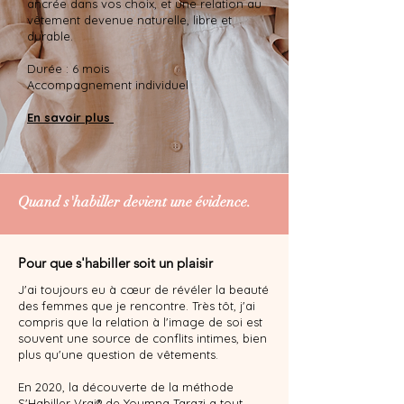
ancrée dans vos choix, et une relation au
vêtement devenue naturelle, libre et
durable.
Durée : 6 mois
Accompagnement individuel
En savoir plus
Quand s'habiller devient une évidence.
Pour que s'habiller soit un plaisir
J'ai toujours eu à cœur de révéler la beauté
des femmes que je rencontre. Très tôt, j'ai
compris que la relation à l'image de soi est
souvent une source de conflits intimes, bien
plus qu'une question de vêtements.
En 2020, la découverte de la méthode
S'Habiller Vrai® de Youmna Tarazi a tout