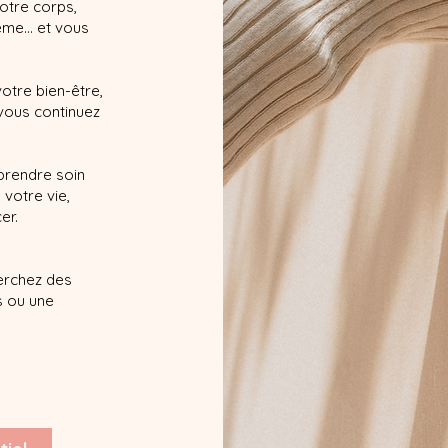
otre corps,
me... et vous
otre bien-être,
 vous continuez
prendre soin
votre vie,
er.
erchez des
s ou une