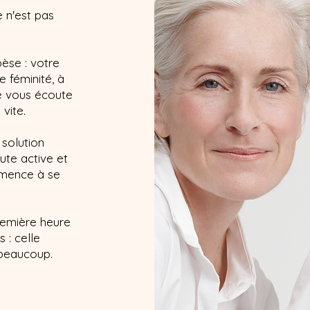
e n'est pas
èse : votre
e féminité, à
je vous écoute
vite.
solution
ute active et
mmence à se
emière heure
 : celle
 beaucoup.