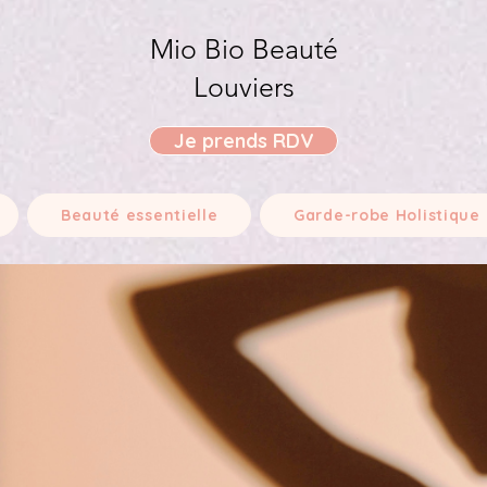
Mio Bio Beauté
Louviers
Je prends RDV
Beauté essentielle
Garde-robe Holistique